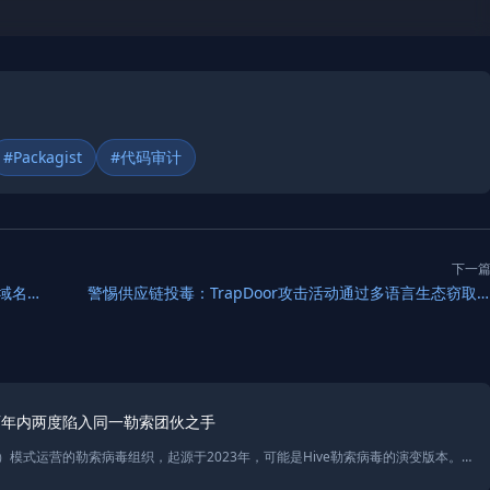
#Packagist
#代码审计
下一
警惕 Underminr 攻击：黑客正利用共享 CDN 绕过域名信誉过滤机制
警惕供应链投毒：TrapDoor攻击活动通过多语言生态窃取开发者凭据
两年内两度陷入同一勒索团伙之手
Hunters International是一种基于RaaS（勒索软件即服务）模式运营的勒索病毒组织，起源于2023年，可能是Hive勒索病毒的演变版本。通过DLS（数据泄露网站）公开受害者数据，猎物包括企业和上市公司，如Exela Technologies，其数据泄露案例引发广泛关注。本文详细解析Hunters组织的攻击模式、技术特点及其对企业的威胁，并提供暗网泄露平台的访问方式与界面展示。了解此类勒索病毒家族有助于提升网络安全意识和保护企业关键数据。