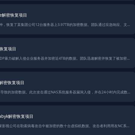
ye解密恢复项目
SolarSecurity成功解密了Phobos勒索病毒的jopanaxye变种，恢复了某集团公司12台服务器上3.97TB的加密数据。团队通过应急响应、文件解密及后门排查，帮助企业恢复数据并加强系统防护，防止类似勒索攻击再次发生。
密恢复项目
SolarSecurity成功应对Phobos勒索病毒2700变种，通过RDP暴力破解入侵企业服务器并加密近4TB的数据。团队迅速解密并恢复了被加密的文件，排查了多个后门并加强了系统安全防护，帮助企业提高抵御勒索病毒的能力。
ox解密恢复项目
SolarSecurity成功恢复了某房地产公司因rmallox勒索病毒导致的加密数据。此次攻击通过NAS系统服务器漏洞入侵，并在24小时内完成数据解密和系统修复。团队还进行了后门排查和系统加固，并提供了全面的安全评估和渗透测试服务，确保系统免受未来威胁。
byk解密恢复项目
SolarSecurity通过多款国产内网渗透工具，成功恢复了一家影视公司在勒索病毒攻击中被加密的数十台虚拟机数据。攻击者利用用友NC系统漏洞和内网工具实施勒索，最终公司通过渗透测试和漏洞修复恢复了22.45TB的加密数据，并对系统进行全面的安全加固。